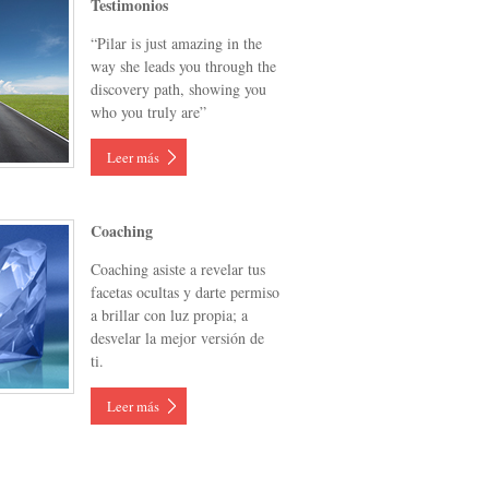
Testimonios
“Pilar is just amazing in the
way she leads you through the
discovery path, showing you
who you truly are”
Leer más
Coaching
Coaching asiste a revelar tus
facetas ocultas y darte permiso
a brillar con luz propia; a
desvelar la mejor versión de
ti.
Leer más