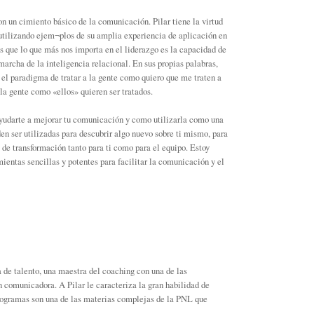
n un cimiento básico de la comunicación. Pilar tiene la virtud
 utilizando ejem¬plos de su amplia experiencia de aplicación en
 que lo que más nos importa en el liderazgo es la capacidad de
 marcha de la inteligencia relacional. En sus propias palabras,
r el paradigma de tratar a la gente como quiero que me traten a
 la gente como «ellos» quieren ser tratados.
 ayudarte a mejorar tu comunicación y como utilizarla como una
en ser utilizadas para descubrir algo nuevo sobre ti mismo, para
de transformación tanto para ti como para el equipo. Estoy
ientas sencillas y potentes para facilitar la comunicación y el
a de talento, una maestra del coaching con una de las
n comunicadora. A Pilar le caracteriza la gran habilidad de
rogramas son una de las materias complejas de la PNL que